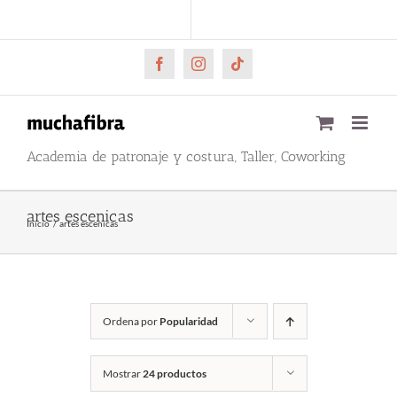
Saltar
CARRITO
Mi cuenta
al
contenido
Facebook
Instagram
Tiktok
Academia de patronaje y costura, Taller, Coworking
artes escenicas
Inicio
artes escenicas
Ordena por
Popularidad
Mostrar
24 productos