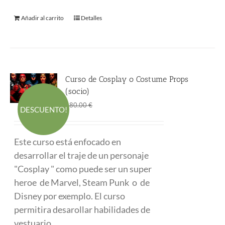
Añadir al carrito
Detalles
Curso de Cosplay o Costume Props
(socio)
El
El
290.00
€
480.00
€
DESCUENTO!
precio
precio
original
actual
Este curso está enfocado en
era:
es:
desarrollar el traje de un personaje
480.00 €.
290.00 €.
"Cosplay " como puede ser un super
heroe de Marvel, Steam Punk o de
Disney por exemplo. El curso
permitira desarollar habilidades de
vestuario.