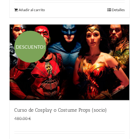
Añadir al carrito
Detalles
DESCUENTO!
Curso de Cosplay o Costume Props (socio)
El
El
290.00
€
480.00
€
precio
precio
original
actual