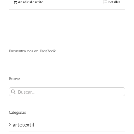
Añadir al carrito
Detalles
era:
es:
480.00 €.
290.00 €.
Encuentra nos en Facebook
Buscar
Buscar:
Categorías
artetextil