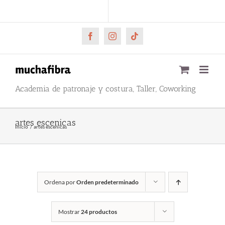
Saltar
CARRITO
Mi cuenta
al
contenido
Facebook
Instagram
Tiktok
Academia de patronaje y costura, Taller, Coworking
artes escenicas
Inicio
artes escenicas
Ordena por
Orden predeterminado
Mostrar
24 productos