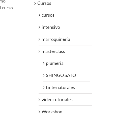
omo
Cursos
l curso
cursos
intensivo
marroquinería
masterclass
plumeria
SHINGO SATO
tinte naturales
video tutoriales
Workshop