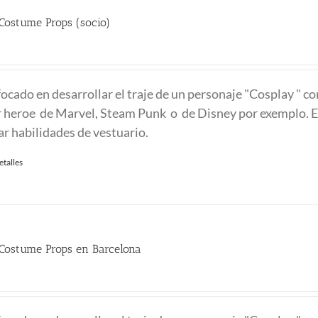
Costume Props (socio)
recio
ctual
focado en desarrollar el traje de un personaje "Cosplay " c
:
r heroe de Marvel, Steam Punk o de Disney por exemplo. E
90.00 €.
ar habilidades de vestuario.
etalles
 Costume Props en Barcelona