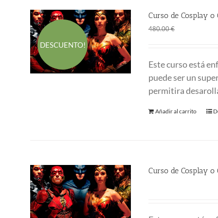
Curso de Cosplay o 
El
El
290.00
€
480.00
€
precio
p
DESCUENTO!
original
a
Este curso está en
era:
es
puede ser un supe
480.00 €.
2
permitira desaroll
Añadir al carrito
D
Curso de Cosplay o
480.00
€