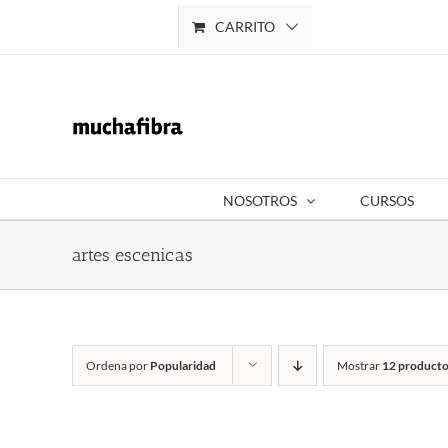
Saltar
CARRITO
Mi cuenta
al
contenido
NOSOTROS
CURSOS
artes escenicas
Ordena por
Popularidad
Mostrar
12 producto