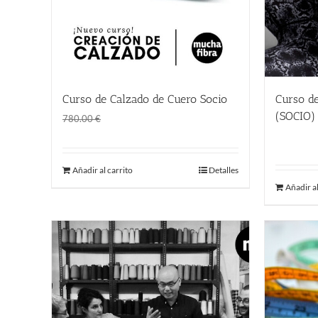
Curso de
Curso de Calzado de Cuero Socio
El
El
(SOCIO)
1.00
€
780.00
€
480.00
precio
precio
original
actual
Añadir al carrito
Detalles
era:
es:
Añadir al
780.00 €.
1.00 €.