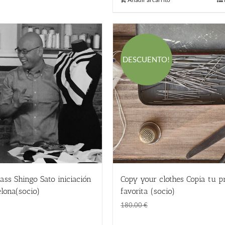
DESCUENTO!
ass Shingo Sato iniciación
Copy your clothes Copia tu p
lona(socio)
favorita (socio)
El
El
€
120.00
€
180.00
€
precio
precio