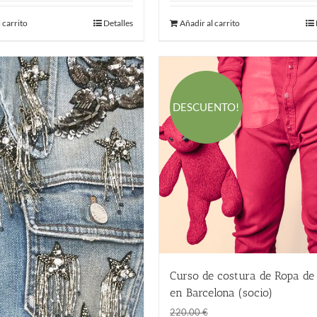
original
actual
 carrito
Detalles
Añadir al carrito
era:
es:
180.00 €.
120.00 €.
DESCUENTO!
Curso de costura de Ropa de
en Barcelona (socio)
El
El
145.00
€
220.00
€