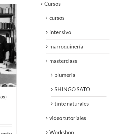
Cursos
cursos
intensivo
marroquinería
masterclass
plumeria
SHINGO SATO
ios)
tinte naturales
video tutoriales
Workshop
Detalles