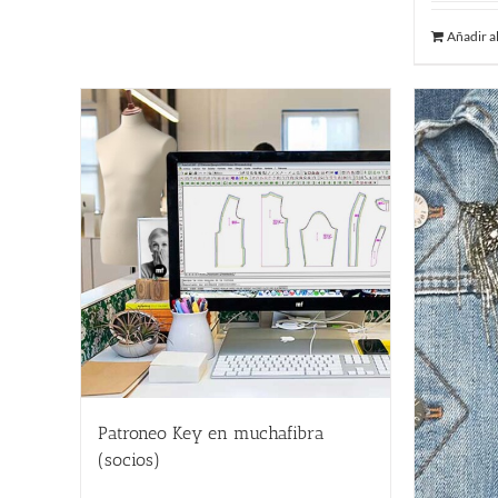
Añadir al
Patroneo Key en muchafibra
(socios)
357.00
€