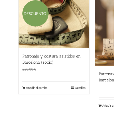
DESCUENTO!
Patronaje y costura asistidos en
Barcelona (socio)
El
El
145.00
€
220.00
€
Patronaj
precio
precio
Barcelo
original
actual
360.00
Añadir al carrito
Detalles
era:
es:
220.00 €.
145.00 €.
Añadir al