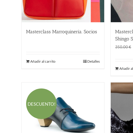
Masterclass Marroquineria. Socios
Mastercl
480.00
€
Shingo S
350.00
€
Añadir al carrito
Detalles
Añadir al
DESCUENTO!