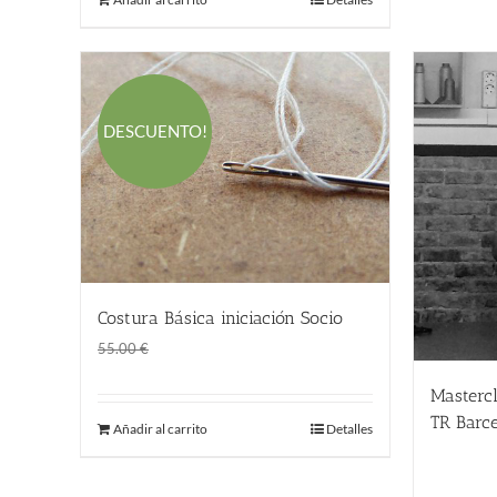
DESCUENTO!
Costura Básica iniciación Socio
El
El
45.00
€
55.00
€
precio
precio
Mastercl
original
actual
TR Barce
Añadir al carrito
Detalles
era:
es:
190.00
55.00 €.
45.00 €.