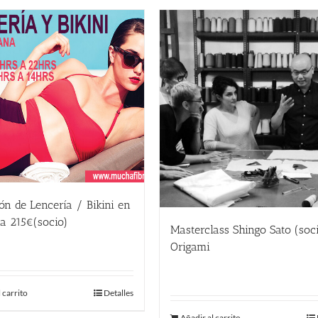
ón de Lencería / Bikini en
a 215€(socio)
Masterclass Shingo Sato (soc
€
Origami
190.00
€
 carrito
Detalles
Añadir al carrito