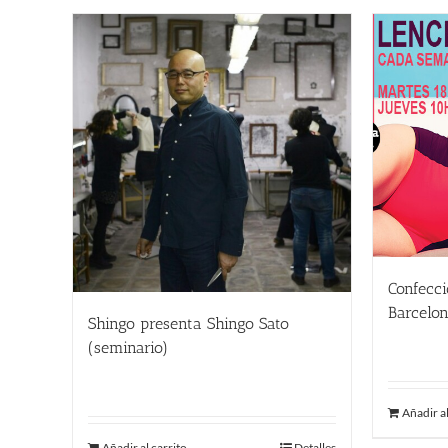
Confecci
Barcelon
Shingo presenta Shingo Sato
215.00
(seminario)
9.00
€
Añadir al
Añadir al carrito
Detalles