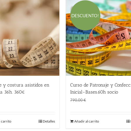
DESCUENTO!
e y costura asistidos en
Curso de Patronaje y Confecc
na 36h. 360€
Inicial-Bases.60h socio
El
El
€
620.00
€
790.00
€
precio
precio
original
actual
 carrito
Detalles
Añadir al carrito
era:
es:
790.00 €.
620.00 €.