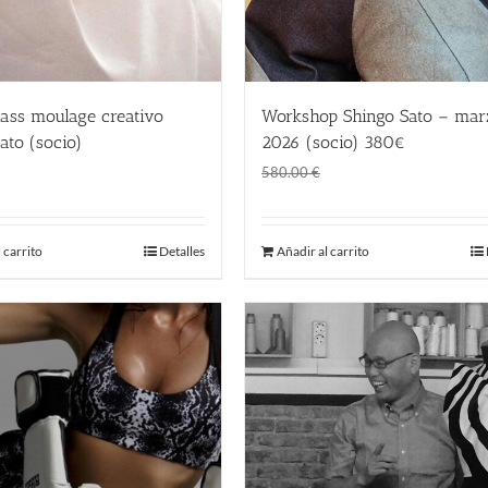
ass moulage creativo
Workshop Shingo Sato – mar
ato (socio)
2026 (socio) 380€
El
El
El
El
280.00
€
380.00
€
580.00
€
precio
precio
precio
precio
original
actual
original
actual
 carrito
Detalles
Añadir al carrito
era:
es:
era:
es:
350.00 €.
280.00 €.
580.00 €.
380.00 €.