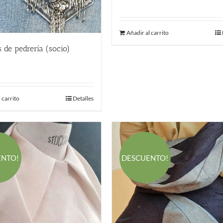
precio
precio
original
actual
Añadir al carrito
era:
es:
220.00 €.
145.00 €.
 de pedrería (socio)
€
 carrito
Detalles
ENTO!
DESCUENTO!