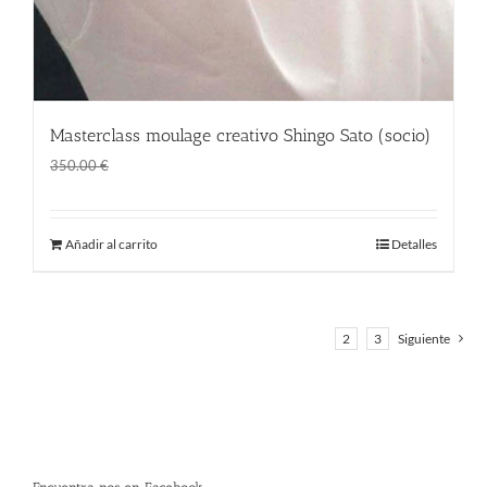
Masterclass moulage creativo Shingo Sato (socio)
El
El
280.00
€
350.00
€
precio
precio
original
actual
Añadir al carrito
Detalles
era:
es:
350.00 €.
280.00 €.
1
2
3
Siguiente