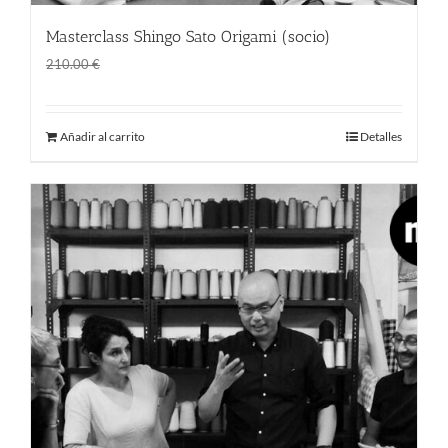
Masterclass Shingo Sato Origami (socio)
El
El
160.00
€
210.00
€
precio
precio
original
actual
Añadir al carrito
Detalles
era:
es:
210.00 €.
160.00 €.