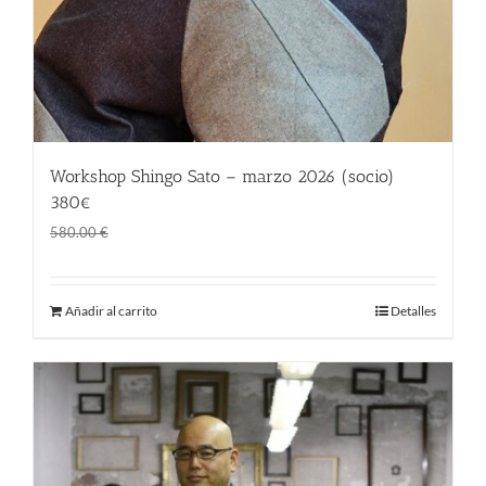
Workshop Shingo Sato – marzo 2026 (socio)
380€
El
El
380.00
€
580.00
€
precio
precio
original
actual
Añadir al carrito
Detalles
era:
es:
580.00 €.
380.00 €.