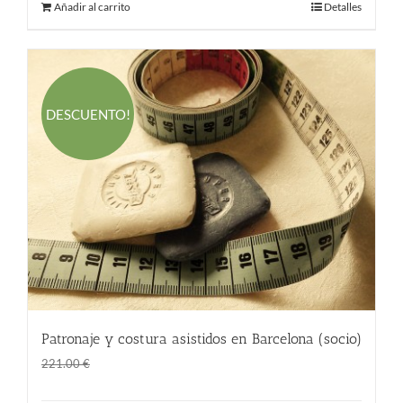
Añadir al carrito
Detalles
DESCUENTO!
Patronaje y costura asistidos en Barcelona (socio)
El
El
146.00
€
221.00
€
precio
precio