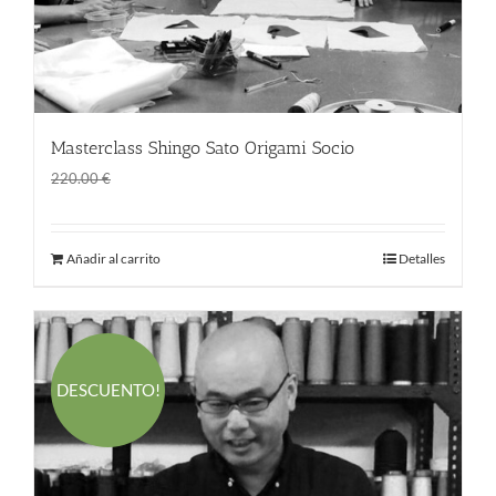
Masterclass Shingo Sato Origami Socio
El
El
170.00
€
220.00
€
precio
precio
original
actual
Añadir al carrito
Detalles
era:
es:
220.00 €.
170.00 €.
DESCUENTO!