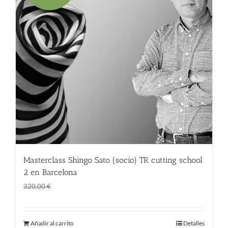
Masterclass Shingo Sato (socio) TR cutting school
2 en Barcelona
El
El
270.00
€
320.00
€
precio
precio
original
actual
Añadir al carrito
Detalles
era:
es: