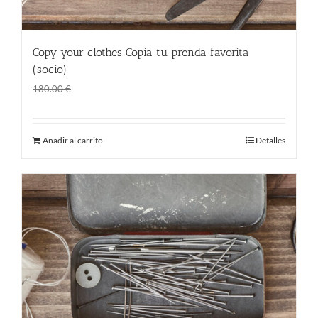
Copy your clothes Copia tu prenda favorita
(socio)
El
El
120.00
€
180.00
€
precio
precio
original
actual
Añadir al carrito
Detalles
era:
es:
180.00 €.
120.00 €.