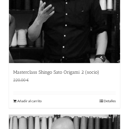
Masterclass Shingo Sato Origami 2 (socio)
El
El
160.00
€
220.00
€
precio
precio
original
actual
Añadir al carrito
Detalles
era:
es:
220.00 €.
160.00 €.