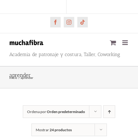
Saltar
CARRITO
Mi cuenta
al
contenido
Facebook
Instagram
Tiktok
Academia de patronaje y costura, Taller, Coworking
aprender
Inicio
aprender
Ordena por
Orden predeterminado
Mostrar
24 productos