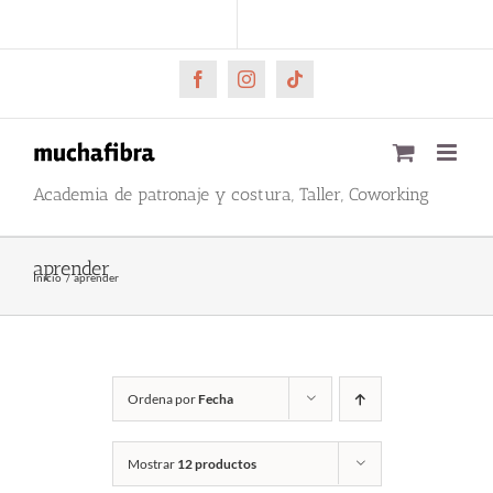
Saltar
CARRITO
Mi cuenta
al
contenido
Facebook
Instagram
Tiktok
Academia de patronaje y costura, Taller, Coworking
aprender
Inicio
aprender
Ordena por
Fecha
Mostrar
12 productos