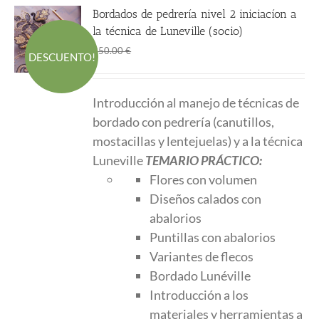
Bordados de pedrería nivel 2 iniciacíon a
la técnica de Luneville (socio)
El
El
188.00
€
250.00
€
DESCUENTO!
precio
precio
original
actual
Introducción al manejo de técnicas de
era:
es:
bordado con pedrería (canutillos,
250.00 €.
188.00 €.
mostacillas y lentejuelas) y a la técnica
Luneville
TEMARIO PRÁCTICO:
Flores con volumen
Diseños calados con
abalorios
Puntillas con abalorios
Variantes de flecos
Bordado Lunéville
Introducción a los
materiales y herramientas a