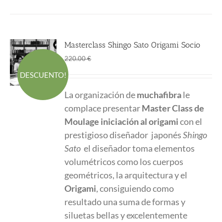
Masterclass Shingo Sato Origami Socio
El
El
170.00
€
220.00
€
precio
precio
DESCUENTO!
original
actual
La organización de
muchafibra
le
era:
es:
complace presentar
Master Class
de
220.00 €.
170.00 €.
Moulage iniciación al origami
con el
prestigioso diseñador japonés
Shingo
Sato
el diseñador toma elementos
volumétricos como los cuerpos
geométricos, la arquitectura y el
Origami
, consiguiendo como
resultado una suma de formas y
siluetas bellas y excelentemente