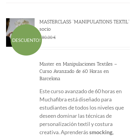
MASTERCLASS “MANIPULATIONS TEXTIL”
socio
El
El
600.00
€
780.00
€
DESCUENTO!
precio
precio
original
actual
era:
es:
Master en Manipulaciones Textiles –
780.00 €.
600.00 €.
Curso Avanzado de 60 Horas en
Barcelona
Este curso avanzado de 60 horas en
Muchafibra está diseñado para
estudiantes de todos los niveles que
deseen dominar las técnicas de
personalización textil y costura
creativa. Aprenderás
smocking,