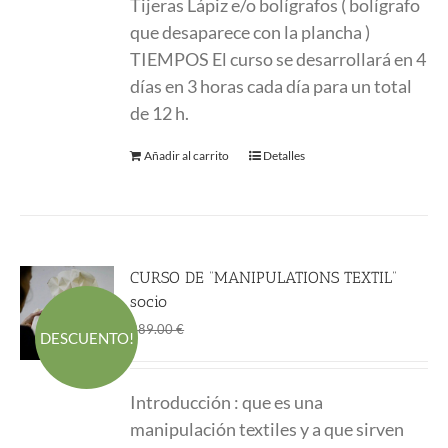
Tijeras Lápiz e/o bolígrafos ( bolígrafo
que desaparece con la plancha )
TIEMPOS El curso se desarrollará en 4
días en 3 horas cada día para un total
de 12 h.
Añadir al carrito
Detalles
CURSO DE “MANIPULATIONS TEXTIL”
socio
El
El
169.00
€
289.00
€
DESCUENTO!
precio
precio
original
actual
Introducción : que es una
era:
es:
manipulación textiles y a que sirven
289.00 €.
169.00 €.