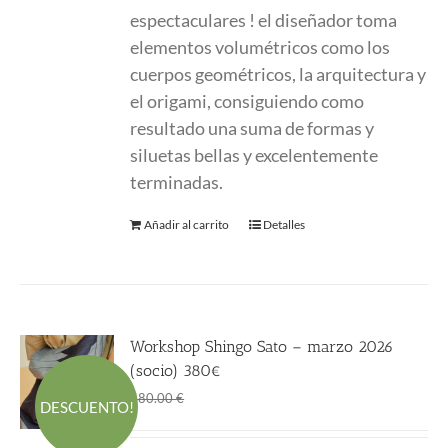
espectaculares ! el diseñador toma
elementos volumétricos como los
cuerpos geométricos, la arquitectura y
el origami, consiguiendo como
resultado una suma de formas y
siluetas bellas y excelentemente
terminadas.
Añadir al carrito
Detalles
Workshop Shingo Sato – marzo 2026
(socio) 380€
El
El
380.00
€
580.00
€
DESCUENTO!
precio
precio