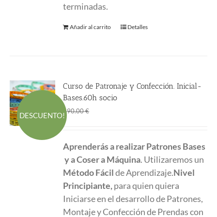
terminadas.
Añadir al carrito
Detalles
Curso de Patronaje y Confección. Inicial-
Bases.60h socio
El
El
588.00
€
690.00
€
DESCUENTO!
precio
precio
original
actual
Aprenderás a realizar Patrones Bases
era:
es:
y a Coser a Máquina
. Utilizaremos un
690.00 €.
588.00 €.
Método Fácil
de Aprendizaje.
Nivel
Principiante,
para quien quiera
Iniciarse en el desarrollo de Patrones,
Montaje y Confección de Prendas con