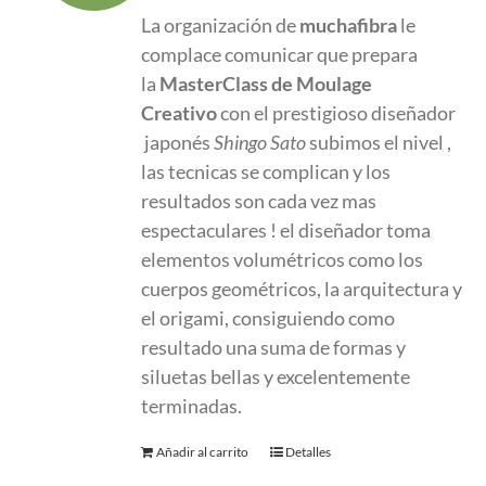
original
actual
La organización de
muchafibra
le
era:
es:
complace comunicar que prepara
580.00 €.
380.00 €.
la
MasterClass
de Moulage
Creativo
con el prestigioso diseñador
japonés
Shingo Sato
subimos el nivel ,
las tecnicas se complican y los
resultados son cada vez mas
espectaculares ! el diseñador toma
elementos volumétricos como los
cuerpos geométricos, la arquitectura y
el origami, consiguiendo como
resultado una suma de formas y
siluetas bellas y excelentemente
terminadas.
Añadir al carrito
Detalles