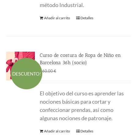
método Industrial.
Añadir al carrito
Detalles
Curso de costura de Ropa de Niño en
Barcelona 36h (socio)
El
El
360.00
€
660.00
€
DESCUENTO!
precio
precio
original
actual
El objetivo del curso es aprender las
era:
es:
nociones básicas para cortar y
660.00 €.
360.00 €.
confeccionar prendas, asi como
algunas nociones de patronaje.
Añadir al carrito
Detalles