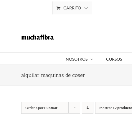
Saltar
CARRITO
Mi cuenta
al
contenido
NOSOTROS
CURSOS
alquilar maquinas de coser
Ordena por
Puntuar
Mostrar
12 producto