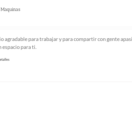
n Maquinas
io agradable para trabajar y para compartir con gente apa
 espacio para ti.
etalles