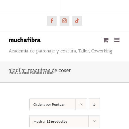
Saltar
CARRITO
Mi cuenta
al
contenido
Facebook
Instagram
Tiktok
Academia de patronaje y costura, Taller, Coworking
alquilar maquinas de coser
Inicio
alquilar maquinas de coser
Ordena por
Puntuar
Mostrar
12 productos