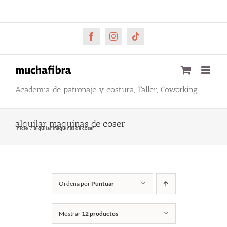
Saltar
CARRITO
Mi cuenta
al
contenido
Facebook
Instagram
Tiktok
Academia de patronaje y costura, Taller, Coworking
alquilar maquinas de coser
Inicio
alquilar maquinas de coser
Ordena por
Puntuar
Mostrar
12 productos