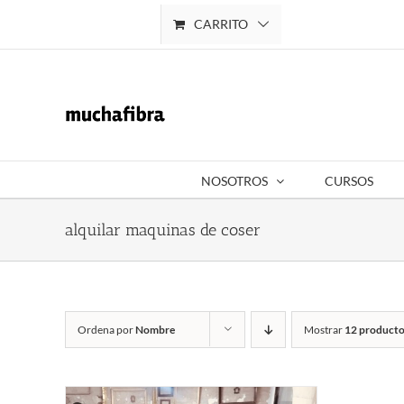
Saltar
CARRITO
Mi cuenta
al
contenido
NOSOTROS
CURSOS
alquilar maquinas de coser
Ordena por
Nombre
Mostrar
12 producto