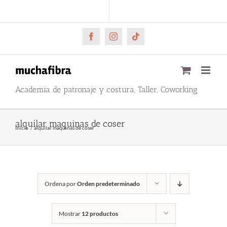
Saltar
CARRITO
Mi cuenta
al
contenido
Facebook
Instagram
Tiktok
Academia de patronaje y costura, Taller, Coworking
alquilar maquinas de coser
Inicio
alquilar maquinas de coser
Ordena por
Orden predeterminado
Mostrar
12 productos