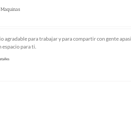
n Maquinas
io agradable para trabajar y para compartir con gente apa
 espacio para ti.
etalles