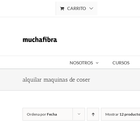
Saltar
CARRITO
Mi cuenta
al
contenido
NOSOTROS
CURSOS
alquilar maquinas de coser
Ordena por
Fecha
Mostrar
12 producto