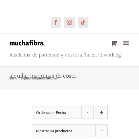
Saltar
CARRITO
Mi cuenta
al
contenido
Facebook
Instagram
Tiktok
Academia de patronaje y costura, Taller, Coworking
alquilar maquinas de coser
Inicio
alquilar maquinas de coser
Ordena por
Fecha
Mostrar
24 productos