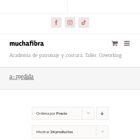
Saltar
CARRITO
Mi cuenta
al
contenido
Facebook
Instagram
Tiktok
Academia de patronaje y costura, Taller, Coworking
a-medida
Inicio
a-medida
Ordena por
Precio
Mostrar
24 productos