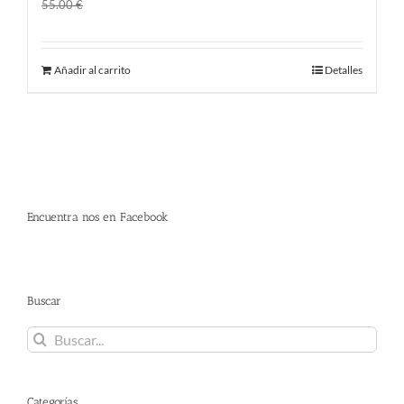
El
El
45.00
€
55.00
€
precio
precio
original
actual
Añadir al carrito
Detalles
era:
es:
55.00 €.
45.00 €.
Encuentra nos en Facebook
Buscar
Buscar:
Categorías