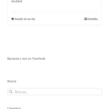
El
El
45.00
€
55.00
€
precio
precio
original
actual
Añadir al carrito
Detalles
era:
es:
55.00 €.
45.00 €.
Encuentra nos en Facebook
Buscar
Buscar:
Categorías