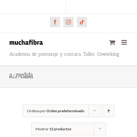
Saltar
CARRITO
Mi cuenta
al
contenido
Facebook
Instagram
Tiktok
Academia de patronaje y costura, Taller, Coworking
a-medida
Inicio
a-medida
Ordena por
Orden predeterminado
Mostrar
12 productos