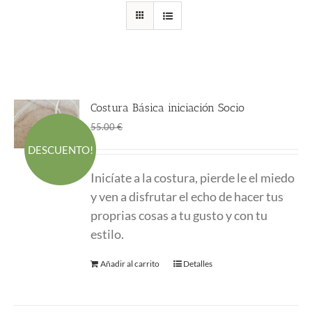
Costura Básica iniciación Socio
El
El
45.00
€
55.00
€
precio
precio
DESCUENTO!
original
actual
Inicíate a la costura, pierde le el miedo
era:
es:
y ven a disfrutar el echo de hacer tus
55.00 €.
45.00 €.
proprias cosas a tu gusto y con tu
estilo.
Añadir al carrito
Detalles