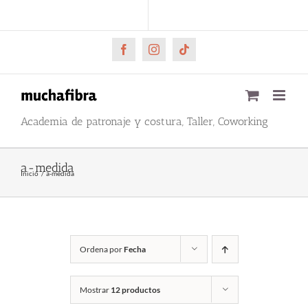
Saltar
CARRITO
Mi cuenta
al
contenido
Facebook
Instagram
Tiktok
Academia de patronaje y costura, Taller, Coworking
a-medida
Inicio
a-medida
Ordena por
Fecha
Mostrar
12 productos