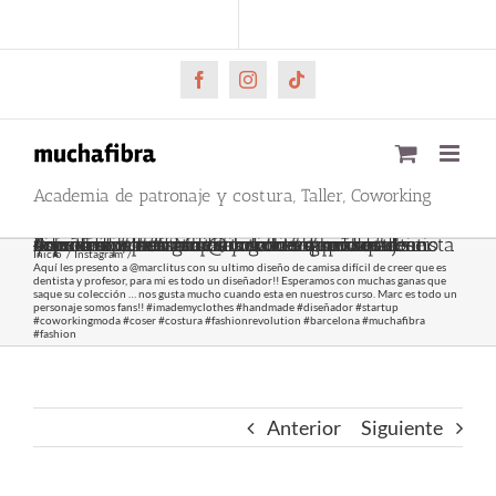
Saltar
CARRITO
Mi cuenta
al
contenido
Facebook
Instagram
Tiktok
Academia de patronaje y costura, Taller, Coworking
Aquí les presento a @marclitus con su ultimo diseño de camisa difícil de creer que es dentista y profesor, para mi es todo un diseñador!! Esperamos con muchas ganas que saque su colección … nos gusta mucho cuando esta en nuestros curso. Marc es todo un personaje somos fans!! #imademyclothes #handmade #diseñador #startup #coworkingmoda #coser #costura #fashionrevolution #barcelona #muchafibra #fashion
Inicio
Instagram
Aquí les presento a @marclitus con su ultimo diseño de camisa difícil de creer que es
dentista y profesor, para mi es todo un diseñador!! Esperamos con muchas ganas que
saque su colección … nos gusta mucho cuando esta en nuestros curso. Marc es todo un
personaje somos fans!! #imademyclothes #handmade #diseñador #startup
#coworkingmoda #coser #costura #fashionrevolution #barcelona #muchafibra
#fashion
Anterior
Siguiente