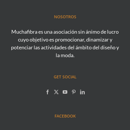
!! Prepárate que
935665157•#diseñodecalzado
tendrás mucho por
#shoedesigner
aprender!! 🏻🏻🏻•+info:
#calzado
NOSOTROS
info@muchafibra.com•
#tallerdecalzado
#asesoramientodeimage
#zapatos
#estilismo
Muchafibra es una asociación sin ánimo de lucro
#creacióndezapatos
a
#personalshopper
cuyo objetivo es promocionar, dinamizar y
#barcelonadesign
#asesoradeimagen
#cursocalzadobcn
potenciar las actividades del ámbito del diseño y
#muchafibra #imagen
#muchafibra #cuero
personal
la moda.
#cuerosbarcelona
#estilistademoda
#designersbcn
#carolinaaubele
#maisonaubele
GET SOCIAL
FACEBOOK