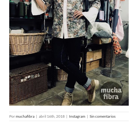
Así fue el seminario EL
COLOR EN LA IMAGEN
Estamos felices de
Por
muchafibra
|
abril 16th, 2018
|
Instagram
|
Sin comentarios
PERSONAL con
anunciar el nuevo
@carolinaaubele. Una
curso de CREACIÓN DE
experiencia en la que
CALZADO .
nos compartió sus