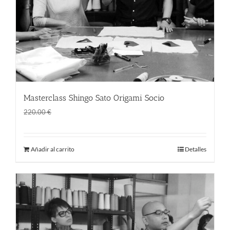
Masterclass Shingo Sato Origami Socio
El
El
170.00
€
220.00
€
precio
precio
original
actual
Añadir al carrito
Detalles
era:
es:
220.00 €.
170.00 €.