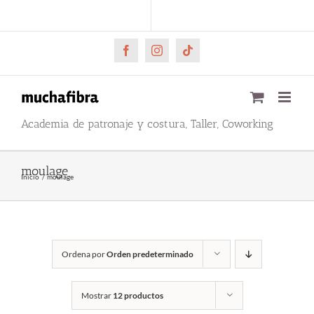
Saltar
CARRITO
Mi cuenta
al
contenido
Facebook
Instagram
Tiktok
Academia de patronaje y costura, Taller, Coworking
moulage
Inicio
moulage
Ordena por
Orden predeterminado
Mostrar
12 productos