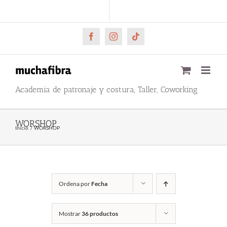
Saltar
CARRITO
Mi cuenta
al
contenido
Facebook
Instagram
Tiktok
Academia de patronaje y costura, Taller, Coworking
WORSHOP
Inicio
WORSHOP
Ordena por
Fecha
Mostrar
36 productos