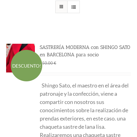
SASTRERÍA MODERNA con SHINGO SATO
en BARCELONA para socio
El
El
315.00
€
450.00
€
DESCUENTO!
precio
precio
original
actual
Shingo Sato
, el maestro en el área del
era:
es:
patronaje y la confección, viene a
450.00 €.
315.00 €.
compartir con nosotros sus
conocimientos sobre la realización de
prendas exteriores, en este caso. una
chaqueta sastre de lana lisa.
Realizaremos una chaqueta sastre