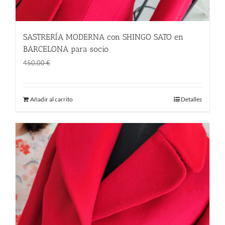
SASTRERÍA MODERNA con SHINGO SATO en
BARCELONA para socio
El
El
315.00
€
450.00
€
precio
precio
original
actual
Añadir al carrito
Detalles
era:
es:
450.00 €.
315.00 €.