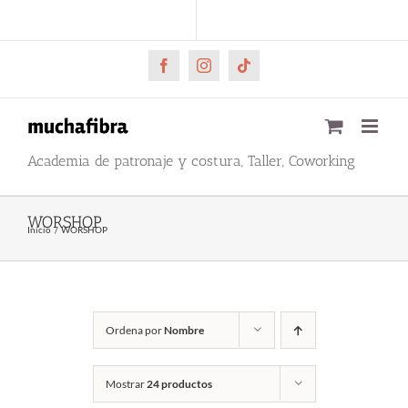
Saltar
CARRITO
Mi cuenta
al
contenido
Facebook
Instagram
Tiktok
Academia de patronaje y costura, Taller, Coworking
WORSHOP
Inicio
WORSHOP
Ordena por
Nombre
Mostrar
24 productos