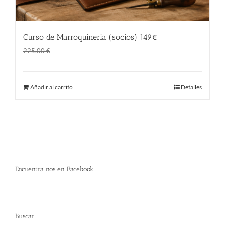
Curso de Marroquineria (socios) 149€
El
El
149.00
€
225.00
€
precio
precio
original
actual
Añadir al carrito
Detalles
era:
es:
225.00 €.
149.00 €.
Encuentra nos en Facebook
Buscar