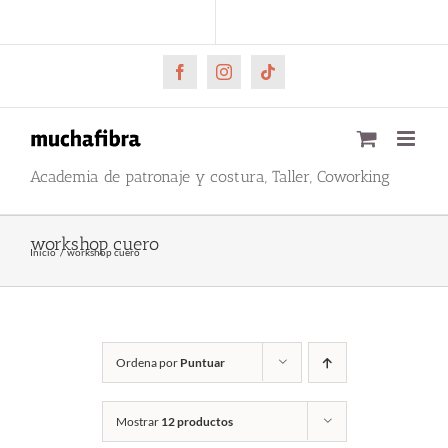
Saltar
CARRITO
Mi cuenta
al
contenido
Facebook
Instagram
Tiktok
Academia de patronaje y costura, Taller, Coworking
workshop cuero
Inicio
workshop cuero
Ordena por
Puntuar
Mostrar
12 productos