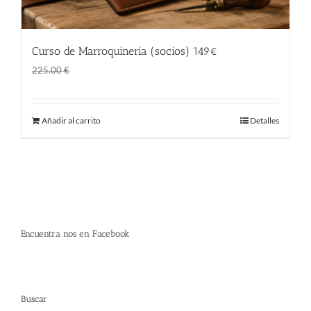
Curso de Marroquineria (socios) 149€
El
El
149.00
€
225.00
€
precio
precio
original
actual
Añadir al carrito
Detalles
era:
es:
225.00 €.
149.00 €.
Encuentra nos en Facebook
Buscar