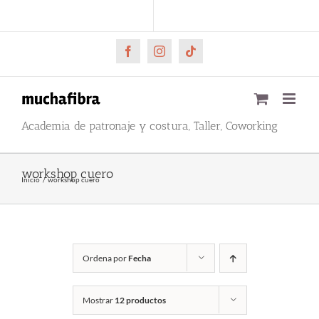
Saltar
CARRITO
Mi cuenta
al
contenido
Facebook
Instagram
Tiktok
Academia de patronaje y costura, Taller, Coworking
workshop cuero
Inicio
workshop cuero
Ordena por
Fecha
Mostrar
12 productos