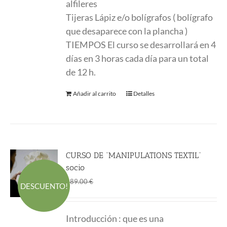
alfileres
Tijeras Lápiz e/o bolígrafos ( bolígrafo
que desaparece con la plancha )
TIEMPOS El curso se desarrollará en 4
días en 3 horas cada día para un total
de 12 h.
Añadir al carrito
Detalles
CURSO DE “MANIPULATIONS TEXTIL”
socio
El
El
169.00
€
289.00
€
DESCUENTO!
precio
precio
original
actual
Introducción : que es una
era:
es: