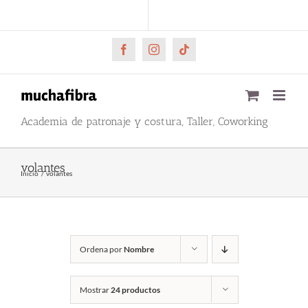
Saltar
CARRITO
Mi cuenta
al
contenido
Facebook
Instagram
Tiktok
Academia de patronaje y costura, Taller, Coworking
volantes
Inicio
volantes
Ordena por
Nombre
Mostrar
24 productos