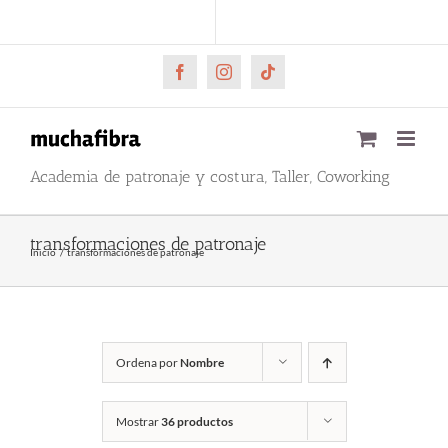
Saltar
CARRITO
Mi cuenta
al
contenido
Facebook
Instagram
Tiktok
Academia de patronaje y costura, Taller, Coworking
transformaciones de patronaje
Inicio
transformaciones de patronaje
Ordena por
Nombre
Mostrar
36 productos