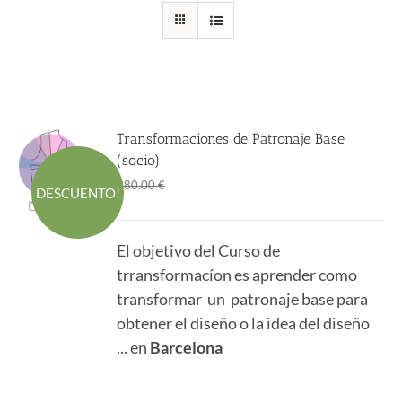
Transformaciones de Patronaje Base
(socio)
El
El
298.00
€
380.00
€
DESCUENTO!
precio
precio
original
actual
El objetivo del Curso de
era:
es:
trransformacíon es aprender como
380.00 €.
298.00 €.
transformar un patronaje base para
obtener el diseño o la idea del diseño
... en
Barcelona