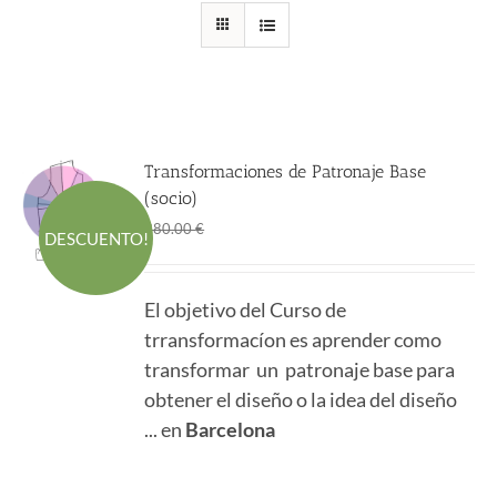
Transformaciones de Patronaje Base
(socio)
El
El
298.00
€
380.00
€
DESCUENTO!
precio
precio
original
actual
El objetivo del Curso de
era:
es:
trransformacíon es aprender como
380.00 €.
298.00 €.
transformar un patronaje base para
obtener el diseño o la idea del diseño
... en
Barcelona