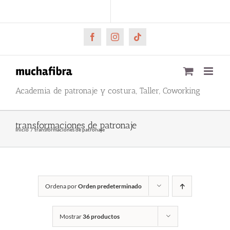
Saltar
CARRITO
Mi cuenta
al
contenido
Facebook
Instagram
Tiktok
Academia de patronaje y costura, Taller, Coworking
transformaciones de patronaje
Inicio
transformaciones de patronaje
Ordena por
Orden predeterminado
Mostrar
36 productos