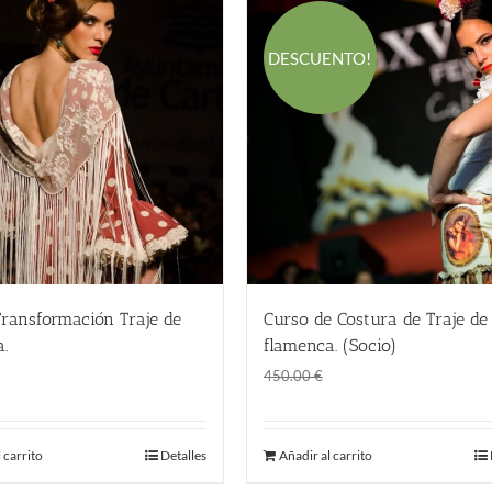
DESCUENTO!
Transformación Traje de
Curso de Costura de Traje de
.
flamenca. (Socio)
El
El
€
360.00
€
450.00
€
precio
precio
original
actual
 carrito
Detalles
Añadir al carrito
era:
es:
450.00 €.
360.00 €.