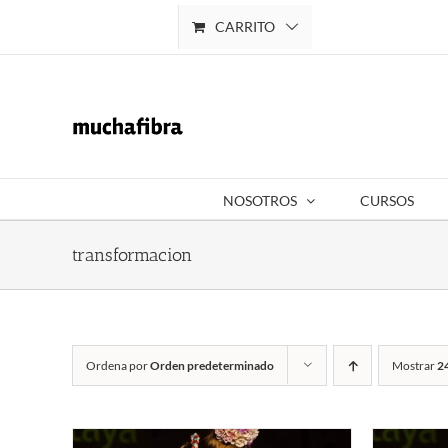
Saltar
CARRITO
Mi cuenta
al
contenido
NOSOTROS
CURSOS
transformacion
Ordena por
Orden predeterminado
Mostrar
2