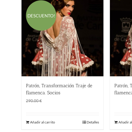
DESCUENTO!
Patrón, Transformación Traje de
Patrón, 
flamenca. Socios
flamenca
El
El
190.00
€
290.00
290.00
€
precio
precio
original
actual
Añadir al carrito
Detalles
Añadir al
era:
es:
290.00 €.
190.00 €.