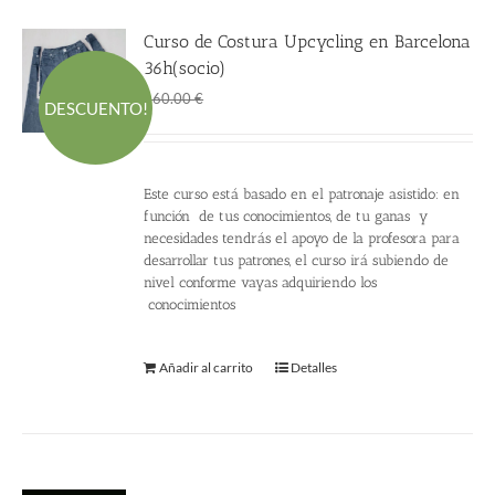
Curso de Costura Upcycling en Barcelona
36h(socio)
El
El
360.00
€
660.00
€
DESCUENTO!
precio
precio
original
actual
era:
es:
Este curso está basado en el patronaje asistido: en
660.00 €.
360.00 €.
función de tus conocimientos, de tu ganas y
necesidades tendrás el apoyo de la profesora para
desarrollar tus patrones, el curso irá subiendo de
nivel conforme vayas adquiriendo los
conocimientos
Añadir al carrito
Detalles