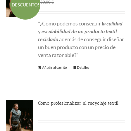
El
El
1.00
€
580.00
€
DESCUENTO!
precio
precio
original
actual
"¿Como podemos conseguir
la calidad
era:
es:
y
escalabilidad
de un producto textil
580.00 €.
1.00 €.
reciclado
además de conseguir diseñar
un buen producto con un precio de
venta razonable?"
Añadir al carrito
Detalles
Como profesionalizar el recyclaje textil
580.00
€