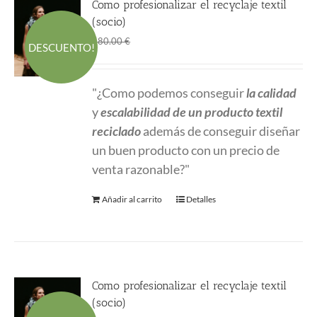
Como profesionalizar el recyclaje textil
(socio)
El
El
480.00
€
580.00
€
DESCUENTO!
precio
precio
original
actual
"¿Como podemos conseguir
la calidad
era:
es:
y
escalabilidad
de un producto textil
580.00 €.
480.00 €.
reciclado
además de conseguir diseñar
un buen producto con un precio de
venta razonable?"
Añadir al carrito
Detalles
Como profesionalizar el recyclaje textil
(socio)