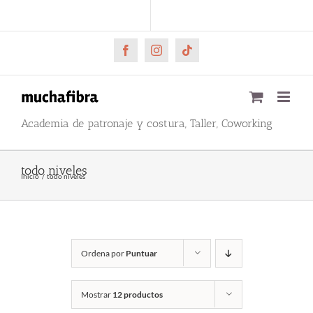
Saltar
CARRITO
Mi cuenta
al
contenido
Facebook
Instagram
Tiktok
Academia de patronaje y costura, Taller, Coworking
todo niveles
Inicio
todo niveles
Ordena por
Puntuar
Mostrar
12 productos