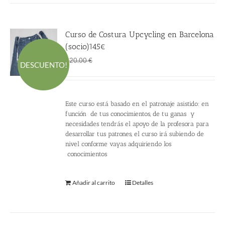
Curso de Costura Upcycling en Barcelona
(socio)145€
El
El
145.00
€
220.00
€
DESCUENTO!
precio
precio
original
actual
era:
es:
Este curso está basado en el patronaje asistido: en
220.00 €.
145.00 €.
función de tus conocimientos, de tu ganas y
necesidades tendrás el apoyo de la profesora para
desarrollar tus patrones, el curso irá subiendo de
nivel conforme vayas adquiriendo los
conocimientos
Añadir al carrito
Detalles