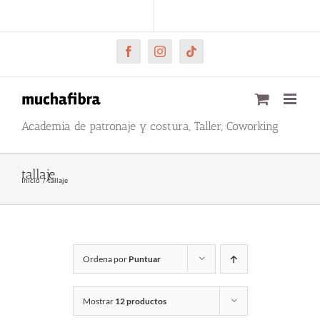
Saltar
CARRITO
Mi cuenta
al
contenido
Facebook
Instagram
Tiktok
Academia de patronaje y costura, Taller, Coworking
tallaje
Inicio
tallaje
Ordena por
Puntuar
Mostrar
12 productos