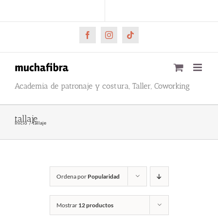
Saltar
CARRITO
Mi cuenta
al
contenido
Facebook
Instagram
Tiktok
Academia de patronaje y costura, Taller, Coworking
tallaje
Inicio
tallaje
Ordena por
Popularidad
Mostrar
12 productos