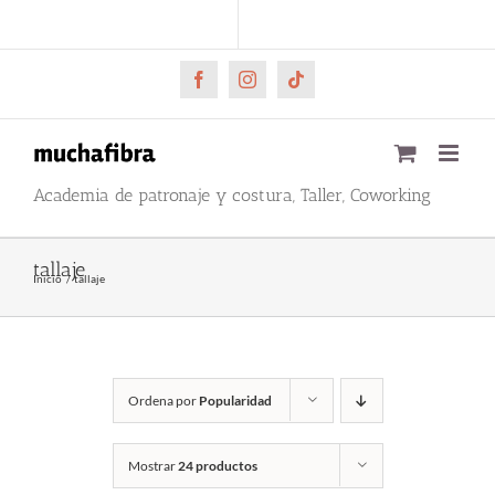
Saltar
CARRITO
Mi cuenta
al
contenido
Facebook
Instagram
Tiktok
Academia de patronaje y costura, Taller, Coworking
tallaje
Inicio
tallaje
Ordena por
Popularidad
Mostrar
24 productos