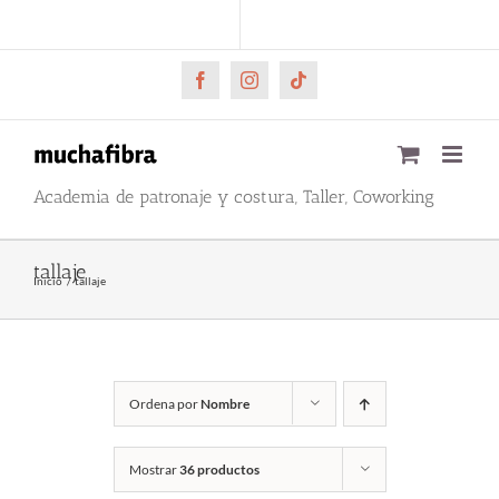
Saltar
CARRITO
Mi cuenta
al
contenido
Facebook
Instagram
Tiktok
Academia de patronaje y costura, Taller, Coworking
tallaje
Inicio
tallaje
Ordena por
Nombre
Mostrar
36 productos