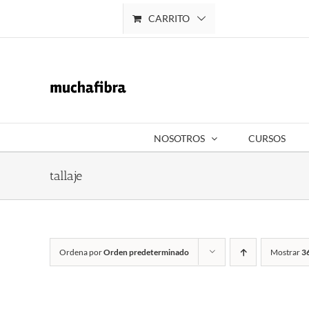
Saltar
CARRITO
Mi cuenta
al
contenido
NOSOTROS
CURSOS
tallaje
Ordena por
Orden predeterminado
Mostrar
3