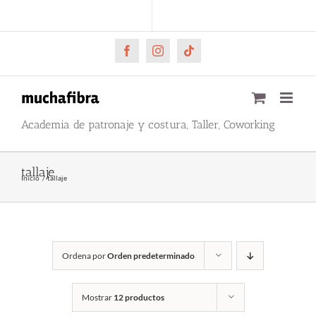
Saltar
CARRITO
Mi cuenta
al
contenido
Facebook
Instagram
Tiktok
Academia de patronaje y costura, Taller, Coworking
tallaje
Inicio
tallaje
Ordena por
Orden predeterminado
Mostrar
12 productos