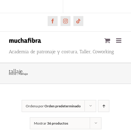
Saltar
CARRITO
Mi cuenta
al
contenido
Facebook
Instagram
Tiktok
Academia de patronaje y costura, Taller, Coworking
tallaje
Inicio
tallaje
Ordena por
Orden predeterminado
Mostrar
36 productos