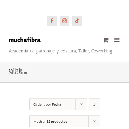
Saltar
CARRITO
Mi cuenta
al
contenido
Facebook
Instagram
Tiktok
Academia de patronaje y costura, Taller, Coworking
tallaje
Inicio
tallaje
Ordena por
Fecha
Mostrar
12 productos