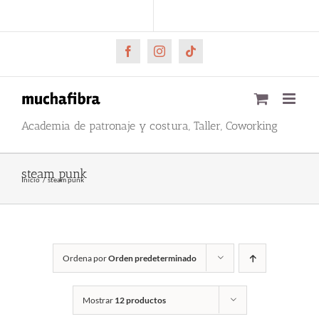
Saltar
CARRITO
Mi cuenta
al
contenido
Facebook
Instagram
Tiktok
Academia de patronaje y costura, Taller, Coworking
steam punk
Inicio
steam punk
Ordena por
Orden predeterminado
Mostrar
12 productos