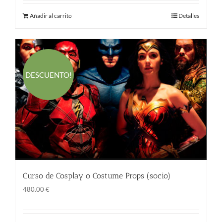
Añadir al carrito
Detalles
DESCUENTO!
Curso de Cosplay o Costume Props (socio)
El
El
290.00
€
480.00
€
precio
precio
original
actual