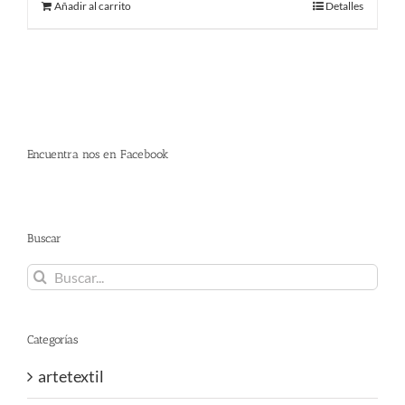
Añadir al carrito
Detalles
era:
es:
480.00 €.
290.00 €.
Encuentra nos en Facebook
Buscar
Buscar:
Categorías
artetextil