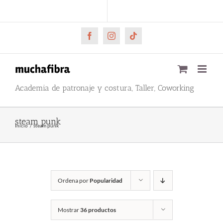
Saltar
CARRITO
Mi cuenta
al
contenido
Facebook
Instagram
Tiktok
Academia de patronaje y costura, Taller, Coworking
steam punk
Inicio
steam punk
Ordena por
Popularidad
Mostrar
36 productos