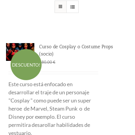
Curso de Cosplay o Costume Props
(socio)
El
El
290.00
€
480.00
€
DESCUENTO!
precio
precio
original
actual
Este curso está enfocado en
era:
es:
desarrollar el traje de un personaje
480.00 €.
290.00 €.
"Cosplay " como puede ser un super
heroe de Marvel, Steam Punk o de
Disney por exemplo. El curso
permitira desarollar habilidades de
vestuario.