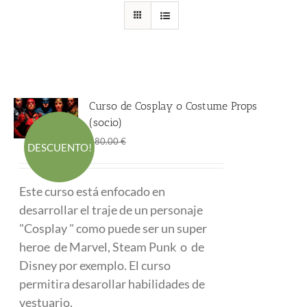
Curso de Cosplay o Costume Props
(socio)
El
El
290.00
€
480.00
€
DESCUENTO!
precio
precio
original
actual
Este curso está enfocado en
era:
es:
desarrollar el traje de un personaje
480.00 €.
290.00 €.
"Cosplay " como puede ser un super
heroe de Marvel, Steam Punk o de
Disney por exemplo. El curso
permitira desarollar habilidades de
vestuario.