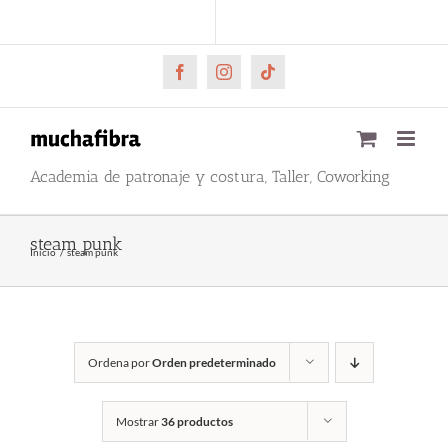
Saltar
CARRITO
Mi cuenta
al
contenido
Facebook
Instagram
Tiktok
Academia de patronaje y costura, Taller, Coworking
steam punk
Inicio
steam punk
Ordena por
Orden predeterminado
Mostrar
36 productos