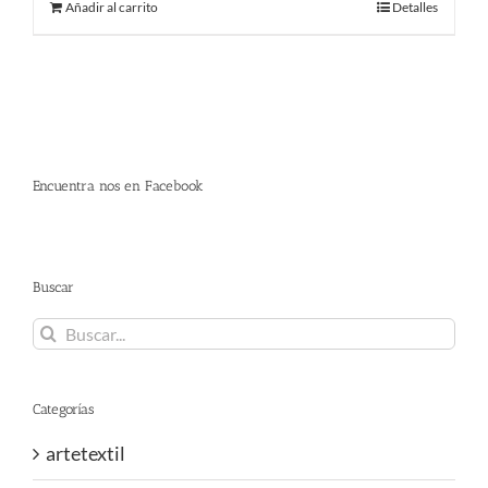
Añadir al carrito
Detalles
era:
es:
480.00 €.
290.00 €.
Encuentra nos en Facebook
Buscar
Buscar:
Categorías
artetextil