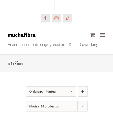
Saltar
CARRITO
Mi cuenta
al
contenido
Facebook
Instagram
Tiktok
Academia de patronaje y costura, Taller, Coworking
stage
Inicio
stage
Ordena por
Puntuar
Mostrar
24 productos