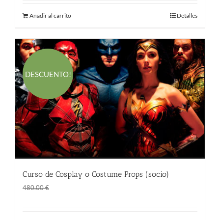
Añadir al carrito
Detalles
DESCUENTO!
Curso de Cosplay o Costume Props (socio)
El
El
290.00
€
480.00
€
precio
precio
original
actual