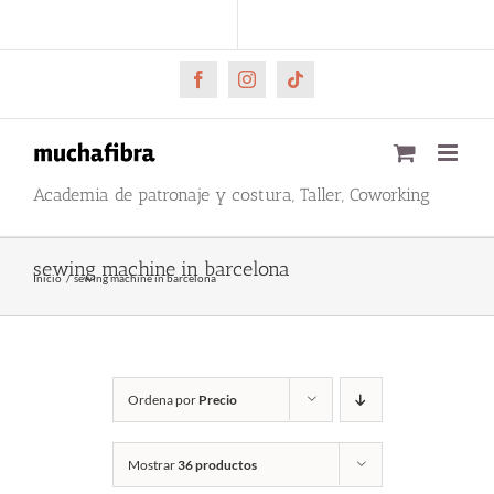
Saltar
CARRITO
Mi cuenta
al
contenido
Facebook
Instagram
Tiktok
Academia de patronaje y costura, Taller, Coworking
sewing machine in barcelona
Inicio
sewing machine in barcelona
Ordena por
Precio
Mostrar
36 productos