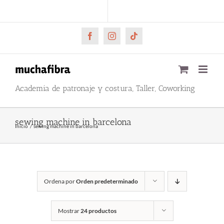
Saltar
CARRITO
Mi cuenta
al
contenido
Facebook
Instagram
Tiktok
Academia de patronaje y costura, Taller, Coworking
sewing machine in barcelona
Inicio
sewing machine in barcelona
Ordena por
Orden predeterminado
Mostrar
24 productos