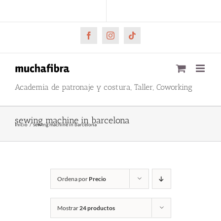
Saltar
CARRITO
Mi cuenta
al
contenido
Facebook
Instagram
Tiktok
Academia de patronaje y costura, Taller, Coworking
sewing machine in barcelona
Inicio
sewing machine in barcelona
Ordena por
Precio
Mostrar
24 productos