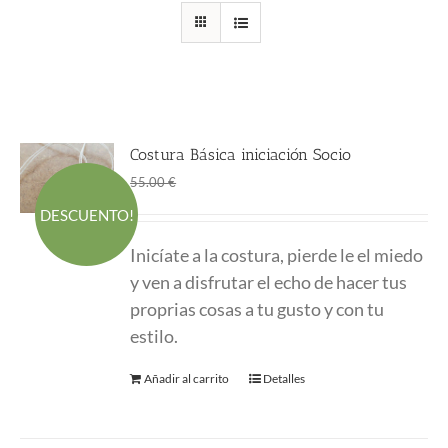
Costura Básica iniciación Socio
El
El
45.00
€
55.00
€
precio
precio
DESCUENTO!
original
actual
Inicíate a la costura, pierde le el miedo
era:
es:
y ven a disfrutar el echo de hacer tus
55.00 €.
45.00 €.
proprias cosas a tu gusto y con tu
estilo.
Añadir al carrito
Detalles