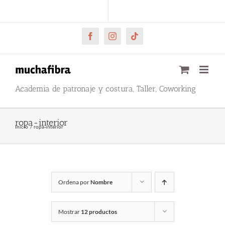
Saltar
CARRITO
Mi cuenta
al
contenido
Facebook
Instagram
Tiktok
Academia de patronaje y costura, Taller, Coworking
ropa-interior
Inicio
ropa-interior
Ordena por
Nombre
Mostrar
12 productos