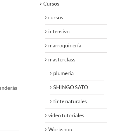
Cursos
cursos
intensivo
marroquinería
masterclass
plumeria
SHINGO SATO
renderás
tinte naturales
video tutoriales
Workshop