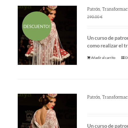
Patrón, Transformac
El
El
190.00
€
290.00
€
precio
p
DESCUENTO!
original
a
Un curso de patro
era:
es
como realizar el tr
290.00 €.
1
Añadir al carrito
D
Patrón, Transformac
290.00
€
Un curso de patro