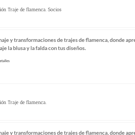
ión Traje de flamenca. Socios
recio
ctual
naje y transformaciones de
trajes de flamenca, donde ap
:
aje la blusa y la falda con tus diseños.
90.00 €.
etalles
ión Traje de flamenca.
naje y transformaciones de
trajes de flamenca, donde ap