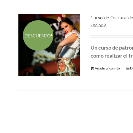
Curso de Costura de
El
El
360.00
€
450.00
€
precio
p
DESCUENTO!
original
a
Un curso de patro
era:
es
como realizar el tr
450.00 €.
3
Añadir al carrito
D