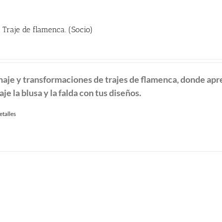
 Traje de flamenca. (Socio)
recio
ctual
naje y transformaciones de
trajes de flamenca, donde ap
:
aje la blusa y la falda con tus diseños.
60.00 €.
etalles