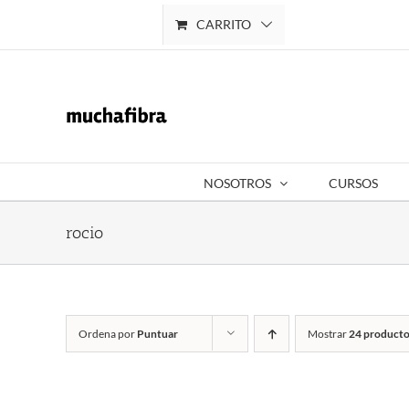
Saltar
CARRITO
Mi cuenta
al
contenido
NOSOTROS
CURSOS
rocio
Ordena por
Puntuar
Mostrar
24 producto