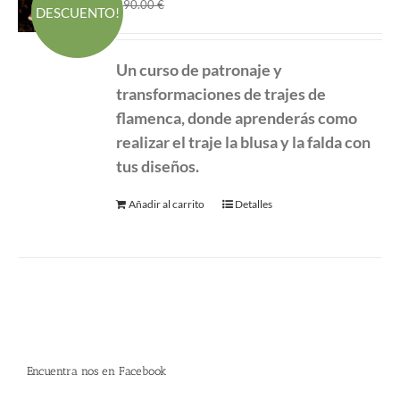
El
El
190.00
€
290.00
€
DESCUENTO!
precio
precio
original
actual
Un curso de patronaje y
era:
es:
transformaciones de
trajes de
290.00 €.
190.00 €.
flamenca, donde aprenderás como
realizar el traje la blusa y la falda con
tus diseños.
Añadir al carrito
Detalles
Encuentra nos en Facebook