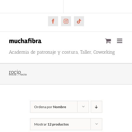
Saltar
CARRITO
Mi cuenta
al
contenido
Facebook
Instagram
Tiktok
Academia de patronaje y costura, Taller, Coworking
rocio
Inicio
rocio
Ordena por
Nombre
Mostrar
12 productos