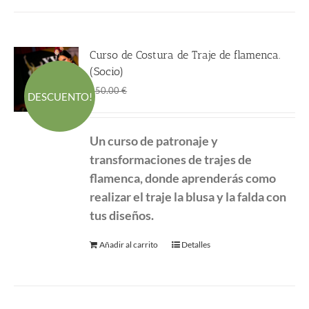
Curso de Costura de Traje de flamenca.
(Socio)
El
El
360.00
€
450.00
€
DESCUENTO!
precio
precio
original
actual
Un curso de patronaje y
era:
es:
transformaciones de
trajes de
450.00 €.
360.00 €.
flamenca, donde aprenderás como
realizar el traje la blusa y la falda con
tus diseños.
Añadir al carrito
Detalles