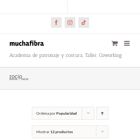
Saltar
CARRITO
Mi cuenta
al
contenido
Facebook
Instagram
Tiktok
Academia de patronaje y costura, Taller, Coworking
rocio
Inicio
rocio
Ordena por
Popularidad
Mostrar
12 productos