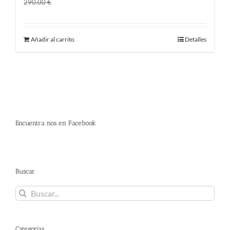
El
El
190.00
€
290.00
€
precio
precio
original
actual
Añadir al carrito
Detalles
era:
es:
290.00 €.
190.00 €.
Encuentra nos en Facebook
Buscar
Buscar:
Categorías