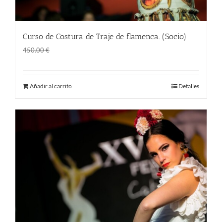
Curso de Costura de Traje de flamenca. (Socio)
El
El
360.00
€
450.00
€
precio
precio
original
actual
Añadir al carrito
Detalles
era:
es:
450.00 €.
360.00 €.