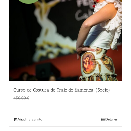
Curso de Costura de Traje de flamenca. (Socio)
El
El
360.00
€
450.00
€
precio
precio
original
actual
Añadir al carrito
Detalles
era:
es:
450.00 €.
360.00 €.