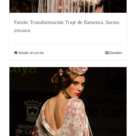
Patrón, Transformación Traje de flamenca. Socios
El
El
190.00
€
290.00
€
precio
precio
original
actual
Añadir al carrito
Detalles
era:
es:
290.00 €.
190.00 €.