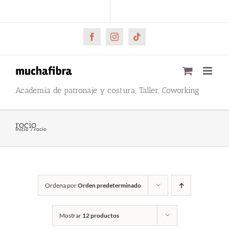
Saltar
CARRITO
Mi cuenta
al
contenido
Facebook
Instagram
Tiktok
Academia de patronaje y costura, Taller, Coworking
rocio
Inicio
rocio
Ordena por
Orden predeterminado
Mostrar
12 productos