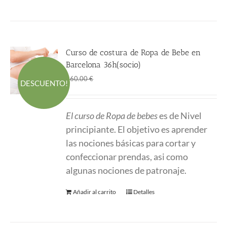
Curso de costura de Ropa de Bebe en
Barcelona 36h(socio)
El
El
360.00
€
660.00
€
DESCUENTO!
precio
precio
original
actual
El curso de Ropa de bebes
es de Nivel
era:
es:
principiante. El objetivo es aprender
660.00 €.
360.00 €.
las nociones básicas para cortar y
confeccionar prendas, asi como
algunas nociones de patronaje.
Añadir al carrito
Detalles