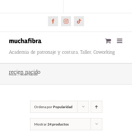
Saltar
CARRITO
Mi cuenta
al
contenido
Facebook
Instagram
Tiktok
Academia de patronaje y costura, Taller, Coworking
recien nacido
Inicio
recien nacido
Ordena por
Popularidad
Mostrar
24 productos