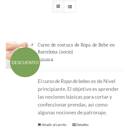
Curso de costura de Ropa de Bebe en
Barcelona (socio)
El
El
145.00
€
220.00
€
DESCUENTO!
precio
precio
original
actual
El curso de Ropa de bebes
es de Nivel
era:
es:
principiante. El objetivo es aprender
220.00 €.
145.00 €.
las nociones básicas para cortar y
confeccionar prendas, asi como
algunas nociones de patronaje.
Añadir al carrito
Detalles