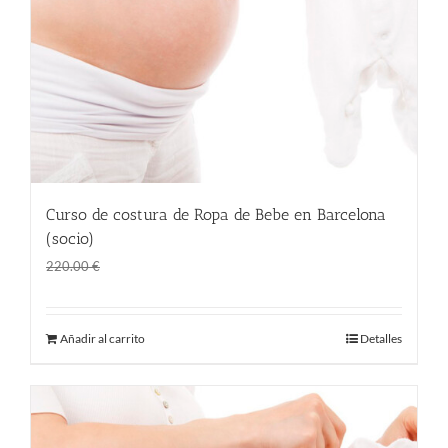
Curso de costura de Ropa de Bebe en Barcelona
(socio)
El
El
145.00
€
220.00
€
precio
precio
original
actual
Añadir al carrito
Detalles
era:
es:
220.00 €.
145.00 €.