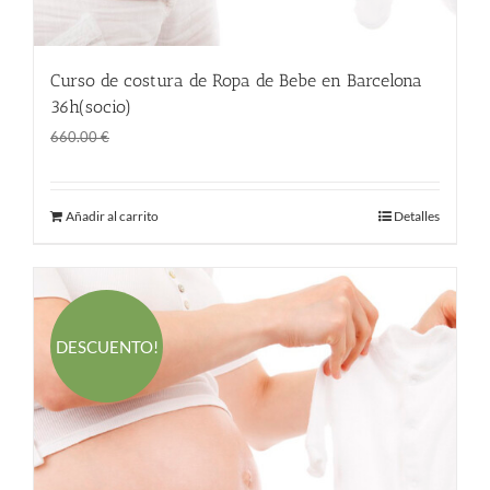
Curso de costura de Ropa de Bebe en Barcelona
36h(socio)
El
El
360.00
€
660.00
€
precio
precio
original
actual
Añadir al carrito
Detalles
era:
es:
660.00 €.
360.00 €.
DESCUENTO!