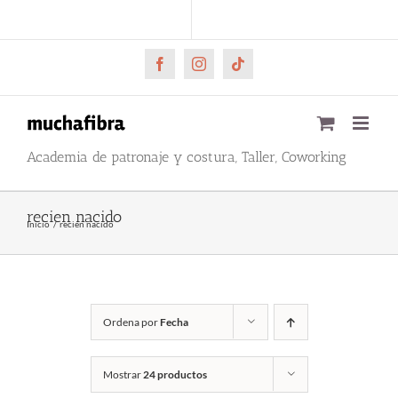
Saltar
CARRITO
Mi cuenta
al
contenido
Facebook
Instagram
Tiktok
Academia de patronaje y costura, Taller, Coworking
recien nacido
Inicio
recien nacido
Ordena por
Fecha
Mostrar
24 productos