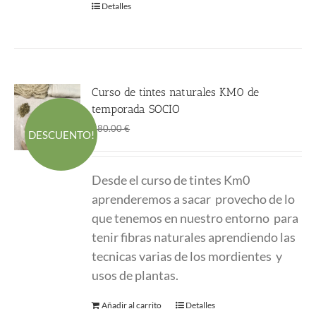
Detalles
Curso de tintes naturales KM0 de
temporada SOCIO
El
El
190.00
€
280.00
€
DESCUENTO!
precio
precio
original
actual
Desde el curso de tintes Km0
era:
es:
aprenderemos a sacar provecho de lo
280.00 €.
190.00 €.
que tenemos en nuestro entorno para
tenir fibras naturales aprendiendo las
tecnicas varias de los mordientes y
usos de plantas.
Añadir al carrito
Detalles