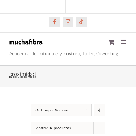
Saltar
CARRITO
Mi cuenta
al
contenido
Facebook
Instagram
Tiktok
Academia de patronaje y costura, Taller, Coworking
proximidad
Inicio
proximidad
Ordena por
Nombre
Mostrar
36 productos